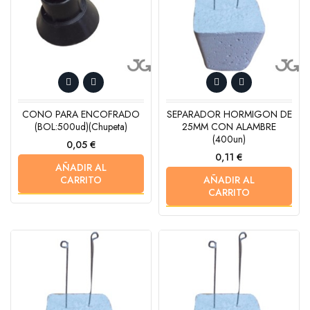
CONO PARA ENCOFRADO
SEPARADOR HORMIGON DE
(BOL:500ud)(chupeta)
25MM CON ALAMBRE
(400un)
Precio
0,05 €
Precio
0,11 €
AÑADIR AL
CARRITO
AÑADIR AL
CARRITO