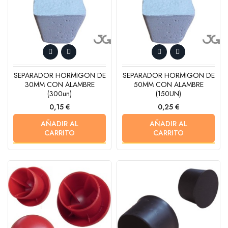
SEPARADOR HORMIGON DE
SEPARADOR HORMIGON DE
30MM CON ALAMBRE
50MM CON ALAMBRE
(300un)
(150UN)
Precio
Precio
0,15 €
0,25 €
AÑADIR AL
AÑADIR AL
CARRITO
CARRITO