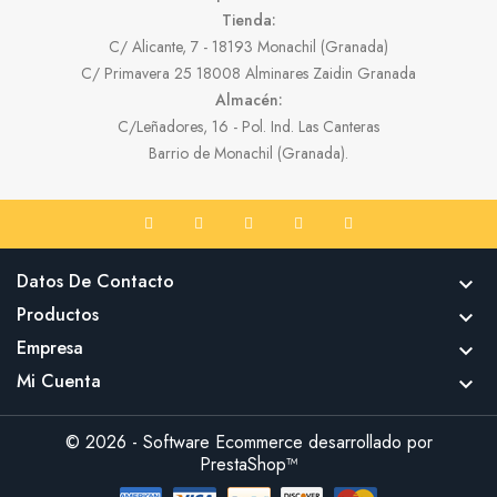
Tienda:
C/ Alicante, 7 - 18193 Monachil (Granada)
C/ Primavera 25 18008 Alminares Zaidin Granada
Almacén:
C/Leñadores, 16 - Pol. Ind. Las Canteras
Barrio de Monachil (Granada).
Datos De Contacto

Productos

Empresa

Mi Cuenta

© 2026 - Software Ecommerce desarrollado por
PrestaShop™