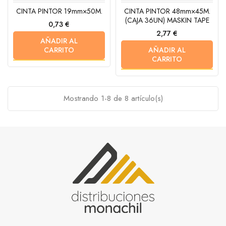
CINTA PINTOR 19mm×50M.
CINTA PINTOR 48mm×45M.
(CAJA 36UN) MASKIN TAPE
Precio
0,73 €
Precio
2,77 €
AÑADIR AL
CARRITO
AÑADIR AL
CARRITO
Mostrando 1-8 de 8 artículo(s)