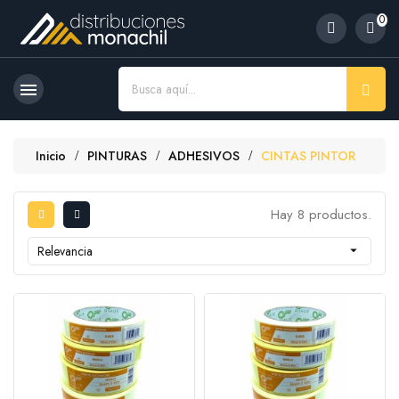
0

Inicio
PINTURAS
ADHESIVOS
CINTAS PINTOR
Hay 8 productos.
Relevancia
