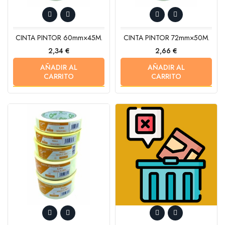
CINTA PINTOR 60mm×45M.
CINTA PINTOR 72mm×50M.
Precio
Precio
2,34 €
2,66 €
AÑADIR AL
AÑADIR AL
CARRITO
CARRITO