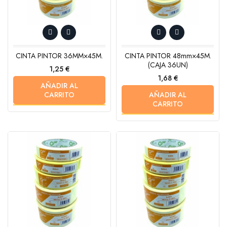
CINTA PINTOR 36MM×45M.
CINTA PINTOR 48mm×45M.
(CAJA 36UN)
Precio
1,25 €
Precio
1,68 €
AÑADIR AL
CARRITO
AÑADIR AL
CARRITO