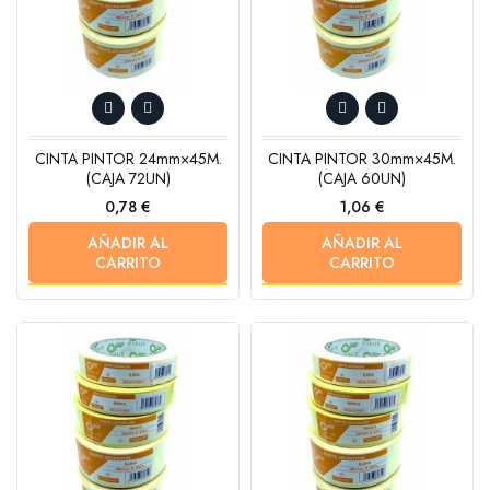
CINTA PINTOR 24mm×45M.
CINTA PINTOR 30mm×45M.
(CAJA 72UN)
(CAJA 60UN)
Precio
Precio
0,78 €
1,06 €
AÑADIR AL
AÑADIR AL
CARRITO
CARRITO