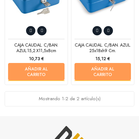
CAJA CAUDAL. C/BAN.
CAJA CAUDAL. C/BAN. AZUL.
AZUL.15,2.x11,5x8cm
25x18xh9 Cm.
Precio
Precio
10,73 €
15,12 €
AÑADIR AL
AÑADIR AL
CARRITO
CARRITO
Mostrando 1-2 de 2 artículo(s)