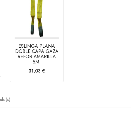
ESLINGA PLANA
DOBLE CAPA GAZA
REFOR AMARILLA
5M.
Precio
31,03 €
AÑADIR AL
CARRITO
ulo(s)