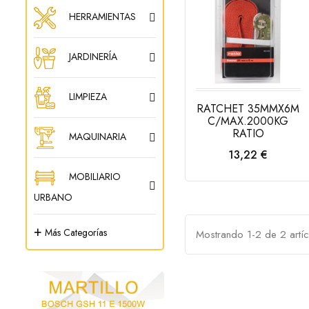
HERRAMIENTAS
JARDINERÍA
LIMPIEZA
RATCHET 35MMX6M
C/MAX.2000KG
RATIO
MAQUINARIA
Precio
13,22 €
AÑADIR AL
MOBILIARIO
CARRITO
URBANO
+
Más Categorías
Mostrando 1-2 de 2 artíc