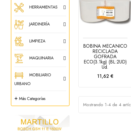
HERRAMIENTAS
JARDINERÍA
LIMPIEZA
BOBINA MECANICO
RECICLADA
GOFRADA
MAQUINARIA
ECO(3.1kg) (BL:2UD)
Ud.
MOBILIARIO
Precio
11,62 €
AÑADIR AL
URBANO
CARRITO
+
Más Categorías
Mostrando 1-4 de 4 artíc