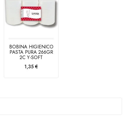
BOBINA HIGIENICO
PASTA PURA 266GR
2C Y-SOFT
Precio
1,35 €
AÑADIR AL
CARRITO