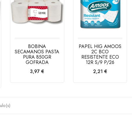
BOBINA
PAPEL HIG AMOOS
SECAMANOS PASTA
2C BCO
PURA 850GR
RESISTENTE ECO
GOFRADA
12R S/9 P/26
Precio
Precio
3,97 €
2,21 €
AÑADIR AL
AÑADIR AL
CARRITO
CARRITO
ulo(s)