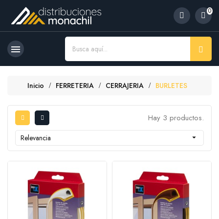
0

Inicio
FERRETERIA
CERRAJERIA
BURLETES
Hay 3 productos.
Relevancia
