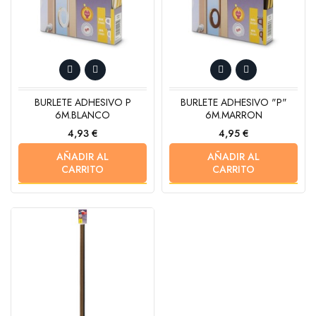
BURLETE ADHESIVO P
BURLETE ADHESIVO "P"
6M.BLANCO
6M.MARRON
Precio
Precio
4,93 €
4,95 €
AÑADIR AL
AÑADIR AL
CARRITO
CARRITO