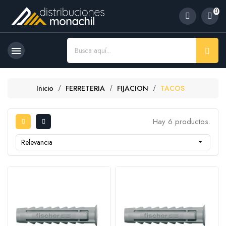
0

Inicio
FERRETERIA
FIJACION
TACOS
Hay 6 productos.
Relevancia
