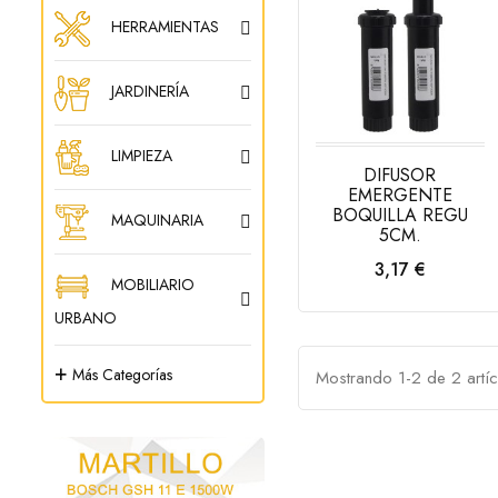
HERRAMIENTAS
JARDINERÍA
LIMPIEZA
DIFUSOR
EMERGENTE
BOQUILLA REGU
MAQUINARIA
5CM.
Precio
3,17 €
MOBILIARIO
AÑADIR AL
CARRITO
URBANO
+
Más Categorías
Mostrando 1-2 de 2 artíc