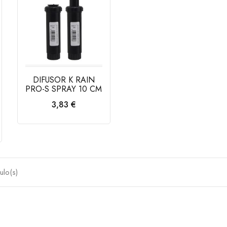
DIFUSOR K RAIN
PRO-S SPRAY 10 CM
Precio
3,83 €
AÑADIR AL
CARRITO
ulo(s)