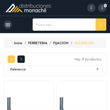
0

Inicio
FERRETERIA
FIJACION
ALCAYATAS
Hay 8 productos.
Relevancia
